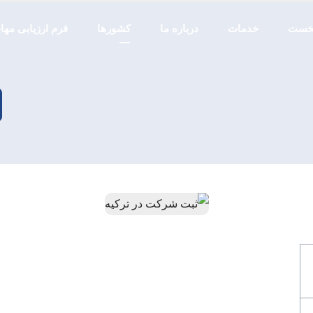
خست
خدمات
درباره ما
کشورها
فرم ارزیابی مه