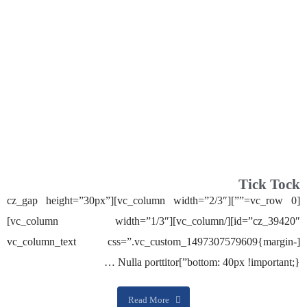
Tick Tock
[vc_row 0=””][vc_column width=”2/3″][cz_gap height=”30px”
id=”cz_39420″][/vc_column][vc_column width=”1/3″]
[vc_column_text css=”.vc_custom_1497307579609{margin-
bottom: 40px !important;}”]Nulla porttitor …
Read More