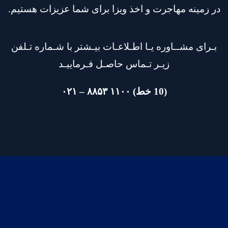
در زمینه مهاجرت و اخذ ویزا برای شما عزیزات هستیم.
بـرای مشــاوره یـا اطـلاعـات بیـشتر با شـماره تـلفن
زیـر تـماس حاصـل فـرماییـد
(10 خط) ۱۱۰۰ ۸۸۵۳ – ۰۲۱
شماره های تماس مجموعه :